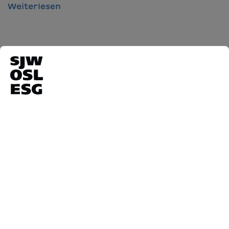
Weiterlesen
2. Juli 2026
Lesetipp im Schwyzer Kulturmagazin
Weiterlesen