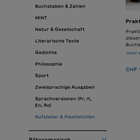
Buchstaben & Zahlen
MINT
Prakt
Natur & Gesellschaft
Prakti
diese
Literarische Texte
Buchs
Publi
Gedichte
mehr 
neu. Rundum durchsichtig aus
Philosophie
umwel
CHF 
Polyp
Sport
Verkl
Schmu
Zweisprachige Ausgaben
dient
Ihrer
Sprachversionen (Fr, It,
En, Ro)
Aufsteller & Plastikhüllen
Rätoromanisch