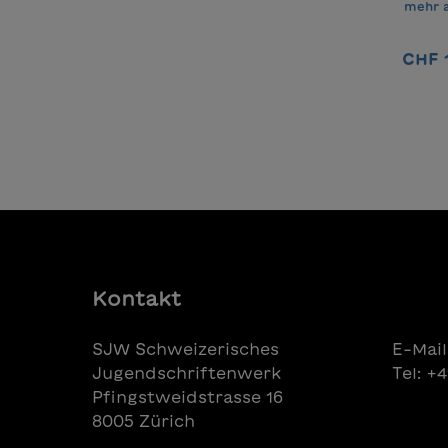
den p
mehr 
Platz 
Publi
CHF 
gibt 
oder 
Kontakt
SJW Schweizerisches
E-Mail
Jugendschriftenwerk
Tel: +
Pfingstweidstrasse 16
8005 Zürich