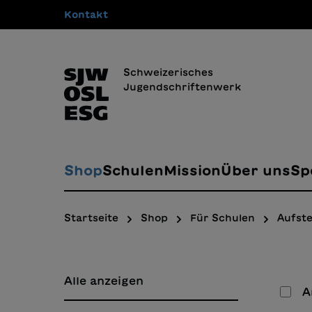
Kontakt
springen
Zur Hauptnavigation springen
Schweizerisches
Jugendschriftenwerk
Shop
Schulen
Mission
Über uns
Sp
Startseite
Shop
Für Schulen
Aufste
Alle anzeigen
A