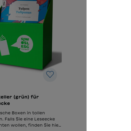
eller (grün) für
ecke
ische Boxen in tollen
. Falls Sie eine Leseecke
hten wollen, finden Sie hier