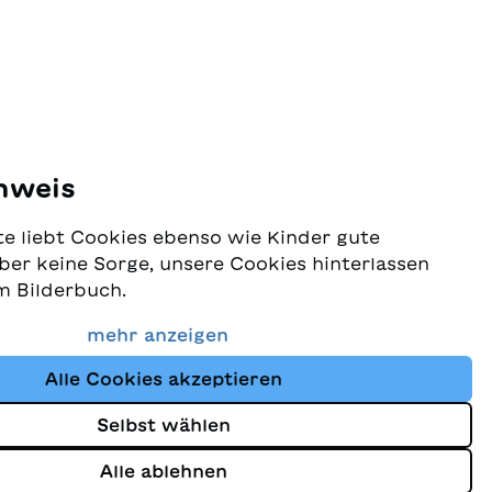
nweis
e liebt Cookies ebenso wie Kinder gute
ber keine Sorge, unsere Cookies hinterlassen
m Bilderbuch.
 Schutz Ihrer Daten sehr ernst und wollen
mehr anzeigen
dass Sie bei uns immer die besten Kinderbücher
Alle Cookies akzeptieren
Website nutzt Cookies und andere Tracking-
schutz
um den Shop ständig zu verbessern und Ihnen
Selbst wählen
zuzeigen, die auf Ihre Interessen abgestimmt
Alle ablehnen