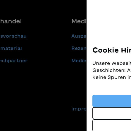
handel
Media
gsvorschau
Auszeichnungen
material
Rezensionen
Cookie Hi
echpartner
Medienmitteilungen
Unsere Webseit
Geschichten! A
keine Spuren i
Wir nehmen den
gleichzeitig, 
finden. Diese 
Impressum
Daten
Technologien, 
Geschichten an
sind.