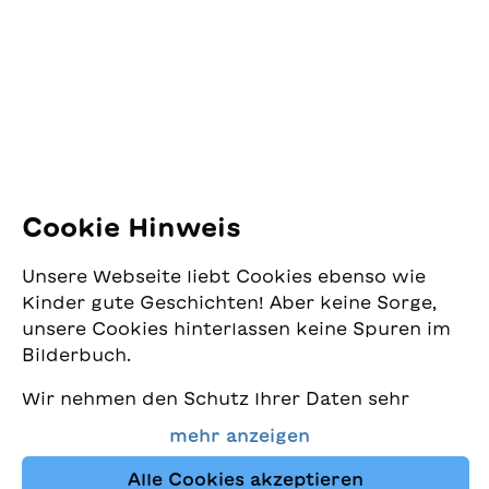
Jugendschriftenwerk
Pfingstweidstrasse 16
8005 Zürich
E-Mail:
office@sjw.ch
Tel: +41 44 462 49 40
Folgen Sie uns
Cookie Hinweis
Instagram
Unsere Webseite liebt Cookies ebenso wie
Facebook
Kinder gute Geschichten! Aber keine Sorge,
unsere Cookies hinterlassen keine Spuren im
Lieferservice
Bilderbuch.
Wir nehmen den Schutz Ihrer Daten sehr
Buchhandel
ernst und wollen gleichzeitig, dass Sie bei
mehr anzeigen
uns immer die besten Kinderbücher finden.
Media
Diese Website nutzt Cookies und andere
Alle Cookies akzeptieren