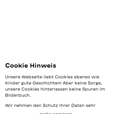
SJW Schweizerisches
Jugendschriftenwerk
Pfingstweidstrasse 16
8005 Zürich
E-Mail:
office@sjw.ch
Tel: +41 44 462 49 40
Folgen Sie uns
Cookie Hinweis
Instagram
Unsere Webseite liebt Cookies ebenso wie
Facebook
Kinder gute Geschichten! Aber keine Sorge,
unsere Cookies hinterlassen keine Spuren im
Lieferservice
Bilderbuch.
Wir nehmen den Schutz Ihrer Daten sehr
Buchhandel
ernst und wollen gleichzeitig, dass Sie bei