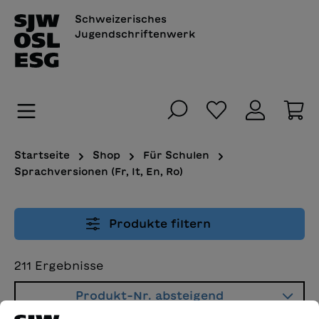
alt springen
Schweizerisches
Jugendschriftenwerk
Du hast 0 Pro
Wa
Startseite
Shop
Für Schulen
Sprachversionen (Fr, It, En, Ro)
Produkte filtern
211
Ergebnisse