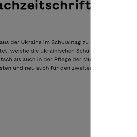
achzeitschrift
us der Ukraine im Schulalltag zu integrieren, hat 
tet, welche die ukrainischen Schülerinnen und Schü
sch als auch in der Pflege der Muttersprache Ukra
sten und neu auch für den zweiten Zyklus erhältlic