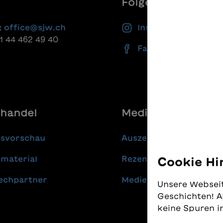
Folgen Sie uns
:
office@sjw.ch
Instagram
41 44 462 49 40
Facebook
handel
Media
gsvorschau
Auszeichnungen
material
Rezensionen
Cookie Hi
echpartner
Medienmitteilungen
Unsere Webseit
Geschichten! A
keine Spuren i