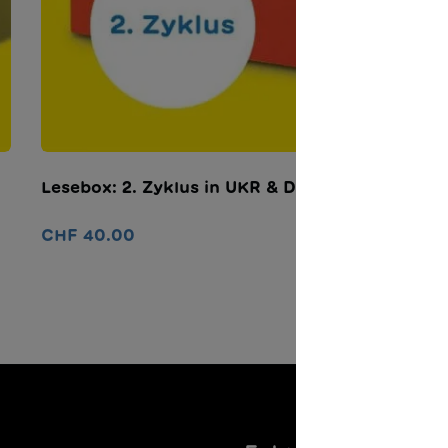
Lesebox: 2. Zyklus in UKR & DE
CHF 40.00
In den Warenkorb