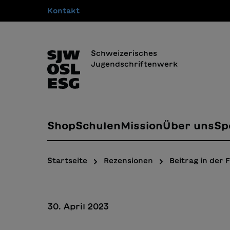
Kontakt
springen
Zur Hauptnavigation springen
Schweizerisches
Jugendschriftenwerk
Shop
Schulen
Mission
Über uns
Sp
Startseite
Rezensionen
Beitrag in der
30. April 2023