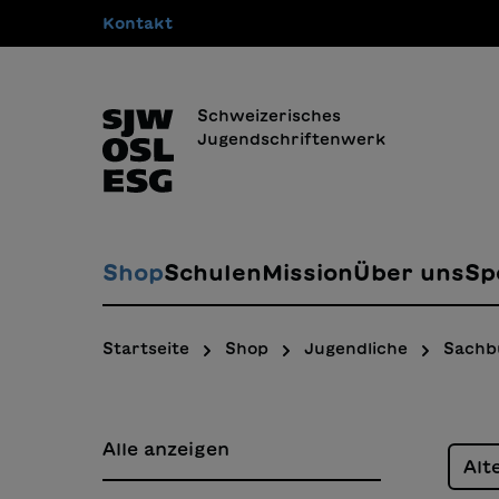
Kontakt
springen
Zur Hauptnavigation springen
Schweizerisches
Jugendschriftenwerk
Shop
Schulen
Mission
Über uns
Sp
Startseite
Shop
Jugendliche
Sachb
Alle anzeigen
Alt