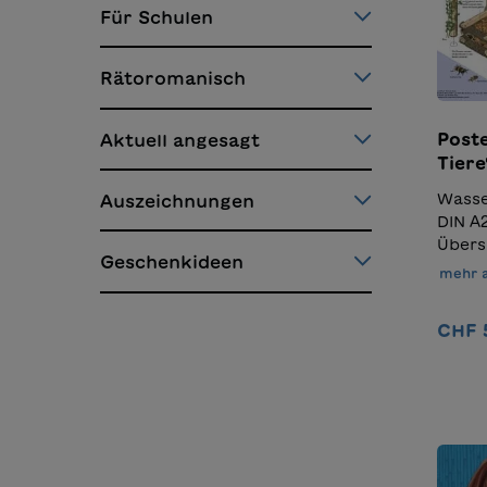
Für Schulen
Rätoromanisch
Post
Aktuell angesagt
Tiere
Wasse
Auszeichnungen
DIN A
Übers
Geschenkideen
Sachb
mehr 
Tiere"
CHF 