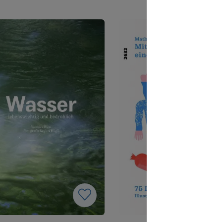
as Ökosystem haben.
grünen Teppich mit Kampf
nschaftliche Illustrationen
und Ballkunst. Doch jede
stützen die komplexen
Erfolgskarriere hat mal kle
nge und ein Glossar erklärt
angefangen und der Weg i
chtigsten Begriffe. Eine
Rampenlicht ist alles ander
e Ergänzung für den BNE
leicht. Den Auftakt macht 
icht im 2. Zyklus.
Fussballexperte Beni Thur
mit einem spannenden
Vorwort.Aus der gleichen
Reihe:Fussballchampions 0
Cristiano Ronaldo, Xherda
Shaqiri, Zlatan
IbrahimovićFussballchamp
02 - Lionel Messi, Gianluigi
Buffon, Ramona
BachmannFussballchampio
- Antoine Griezmann, Valo
Behrami,
NeymarFussballchampions
Harry Kane, Granit Xhaka, 
MbappéFussballchampions
Lia Wälti, Coumba Sow, Ali