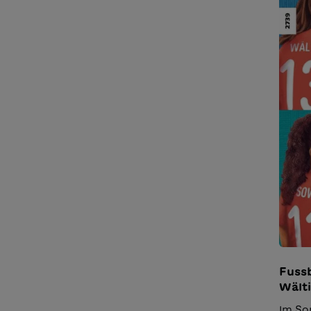
Fussb
Wält
Lehm
Im So