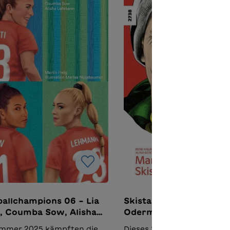
Cristiano Ronaldo, Xherda
Shaqiri, Zlatan
IbrahimovićFussballchamp
02 - Lionel Messi, Gianluigi
Buffon, Ramona
BachmannFussballchampio
- Antoine Griezmann, Valo
Behrami,
NeymarFussballchampions
Harry Kane, Granit Xhaka, 
MbappéFussballchampions
Yann Sommer, Romelu Luk
Robert
LewandowskiFussballcha
06 - Lia Wälti, Coumba Sow
Alisha Lehmann
allchampions 06 – Lia
Skistar von A bis Z - M
i, Coumba Sow, Alisha
Odermatt/Lara Gut-
ann
Behrami, ein Wendebu
mmer 2025 kämpften die
Dieses Sachbuch gewährt