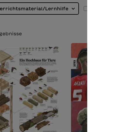
errichtsmaterial/Lernhilfe
Antolin
E
gebnisse