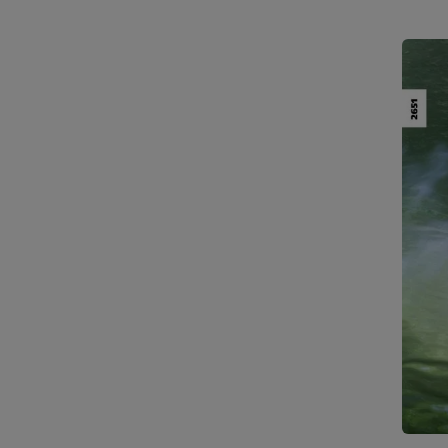
für d
Wisse
unter
Vorgä
die wi
ideal
Unterr