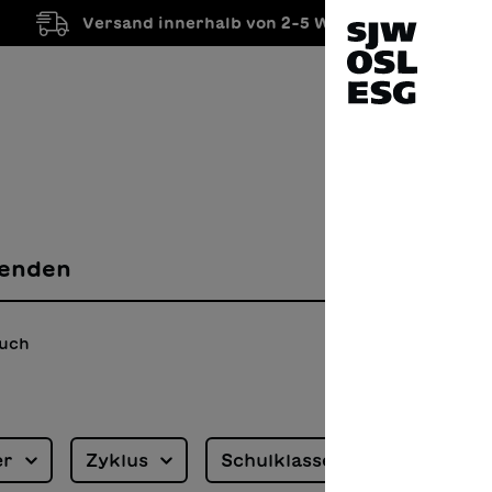
Versand innerhalb von 2-5 Werktagen
enden
uch
er
Zyklus
Schulklasse
Sprache