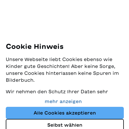
8005 Zürich
E-Mail:
office@sjw.ch
Tel: +41 44 462 49 40
Folgen Sie uns
Cookie Hinweis
Instagram
Unsere Webseite liebt Cookies ebenso wie
Facebook
Kinder gute Geschichten! Aber keine Sorge,
unsere Cookies hinterlassen keine Spuren im
Lieferservice
Bilderbuch.
Wir nehmen den Schutz Ihrer Daten sehr
Buchhandel
ernst und wollen gleichzeitig, dass Sie bei
mehr anzeigen
uns immer die besten Kinderbücher finden.
Media
Diese Website nutzt Cookies und andere
Alle Cookies akzeptieren
Tracking-Technologien, um den Shop ständig
Selbst wählen
zu verbessern und Ihnen Geschichten