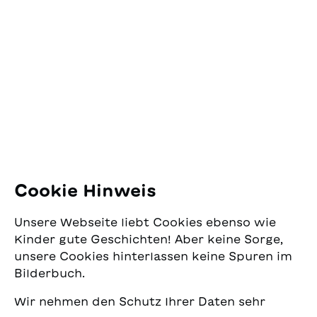
Kontakt
SJW Schweizerisches
Jugendschriftenwerk
Pfingstweidstrasse 16
8005 Zürich
E-Mail:
office@sjw.ch
Tel: +41 44 462 49 40
Folgen Sie uns
Cookie Hinweis
Instagram
Unsere Webseite liebt Cookies ebenso wie
Facebook
Kinder gute Geschichten! Aber keine Sorge,
unsere Cookies hinterlassen keine Spuren im
Lieferservice
Bilderbuch.
Wir nehmen den Schutz Ihrer Daten sehr
Buchhandel