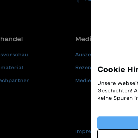
handel
Media
gsvorschau
Auszeichnungen
material
Rezensionen
Cookie Hi
echpartner
Medienmitteilungen
Unsere Webseit
Geschichten! A
keine Spuren i
Wir nehmen den
gleichzeitig, 
finden. Diese 
Impressum
Daten
Technologien, 