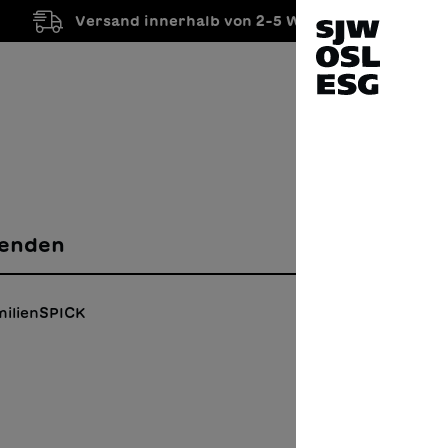
Versand innerhalb von 2-5 Werktagen
enden
milienSPICK