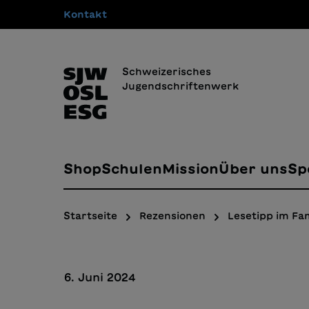
Kontakt
springen
Zur Hauptnavigation springen
Schweizerisches
Jugendschriftenwerk
Shop
Schulen
Mission
Über uns
Sp
Startseite
Rezensionen
Lesetipp im Fa
6. Juni 2024