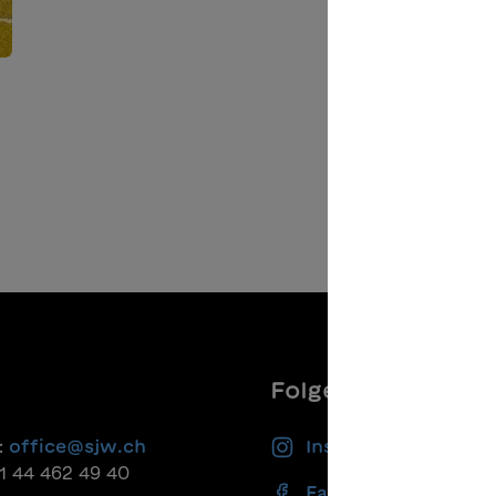
Folgen Sie uns
:
office@sjw.ch
Instagram
41 44 462 49 40
Facebook