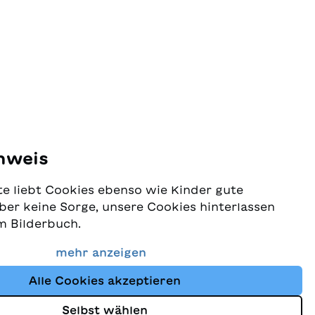
nweis
e liebt Cookies ebenso wie Kinder gute
ber keine Sorge, unsere Cookies hinterlassen
m Bilderbuch.
 Schutz Ihrer Daten sehr ernst und wollen
mehr anzeigen
dass Sie bei uns immer die besten Kinderbücher
Alle Cookies akzeptieren
Website nutzt Cookies und andere Tracking-
schutz
um den Shop ständig zu verbessern und Ihnen
Selbst wählen