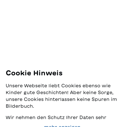
SJW Schweizerisches
Jugendschriftenwerk
Pfingstweidstrasse 16
8005 Zürich
E-Mail:
office@sjw.ch
Tel: +41 44 462 49 40
Folgen Sie uns
Cookie Hinweis
Instagram
Unsere Webseite liebt Cookies ebenso wie
Facebook
Kinder gute Geschichten! Aber keine Sorge,
unsere Cookies hinterlassen keine Spuren im
Lieferservice
Bilderbuch.
Wir nehmen den Schutz Ihrer Daten sehr
Buchhandel
ernst und wollen gleichzeitig, dass Sie bei