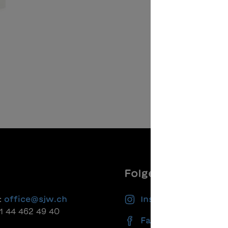
Folgen Sie uns
:
office@sjw.ch
Instagram
41 44 462 49 40
Facebook