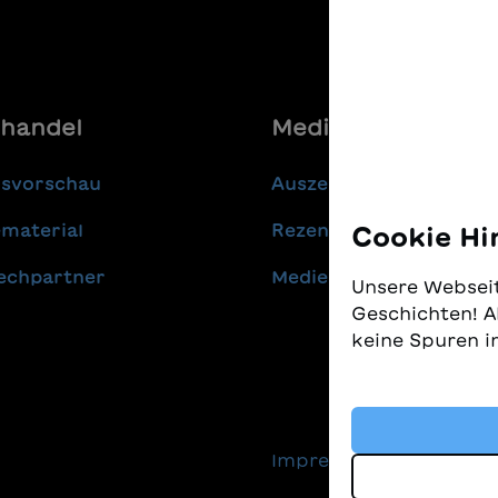
handel
Media
gsvorschau
Auszeichnungen
material
Rezensionen
Cookie Hi
echpartner
Medienmitteilungen
Unsere Webseit
Geschichten! A
keine Spuren i
Wir nehmen den
gleichzeitig, 
finden. Diese 
Impressum
Daten
Technologien, 
Geschichten an