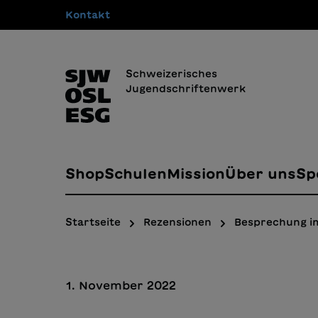
Kontakt
springen
Zur Hauptnavigation springen
Schweizerisches
Jugendschriftenwerk
Shop
Schulen
Mission
Über uns
Sp
Startseite
Rezensionen
Besprechung i
1. November 2022