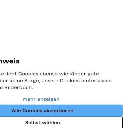
nweis
e liebt Cookies ebenso wie Kinder gute
ber keine Sorge, unsere Cookies hinterlassen
m Bilderbuch.
 Schutz Ihrer Daten sehr ernst und wollen
mehr anzeigen
dass Sie bei uns immer die besten Kinderbücher
Alle Cookies akzeptieren
Website nutzt Cookies und andere Tracking-
schutz
um den Shop ständig zu verbessern und Ihnen
Selbst wählen
zuzeigen, die auf Ihre Interessen abgestimmt