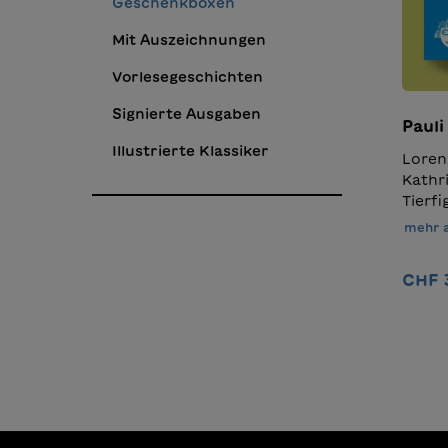
Geschenkboxen
Mit Auszeichnungen
Vorlesegeschichten
Signierte Ausgaben
Pauli
Illustrierte Klassiker
Loren
Kathr
Tierf
Alt. D
mehr 
erfol
dem S
CHF 
Jugen
ausgez
Schär
illust
zaube
Gesch
Nach 