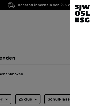
Versand innerhalb von 2-5 Werktagen
enden
schenkboxen
er
Zyklus
Schulklasse
Sprache