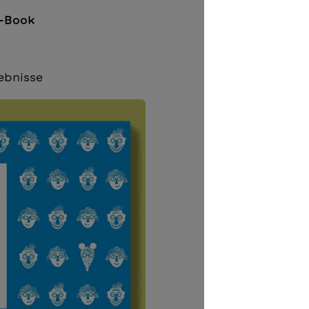
-Book
ebnisse