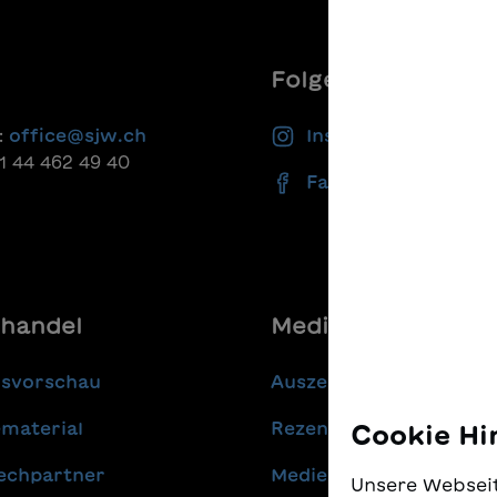
Folgen Sie uns
:
office@sjw.ch
Instagram
41 44 462 49 40
Facebook
handel
Media
gsvorschau
Auszeichnungen
material
Rezensionen
Cookie Hi
echpartner
Medienmitteilungen
Unsere Webseit