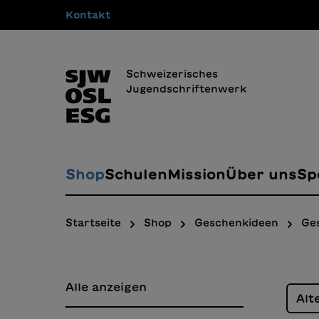
Kontakt
springen
Zur Hauptnavigation springen
Schweizerisches
Jugendschriftenwerk
Shop
Schulen
Mission
Über uns
Sp
Startseite
Shop
Geschenkideen
Ge
Alle anzeigen
Alt