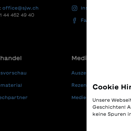
:
office@sjw.ch
Instagram
41 44 462 49 40
Facebook
handel
Media
gsvorschau
Auszeichnungen
material
Rezensionen
Cookie Hi
echpartner
Medienmitteilungen
Unsere Webseit
Geschichten! A
keine Spuren i
Wir nehmen den