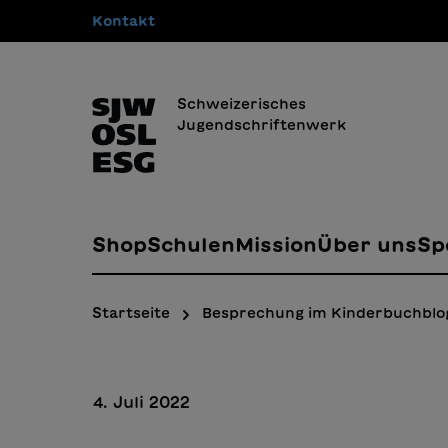
Kontakt
springen
Zur Hauptnavigation springen
Schweizerisches
Jugendschriftenwerk
Shop
Schulen
Mission
Über uns
Sp
Startseite
Besprechung im Kinderbuchblog
4. Juli 2022