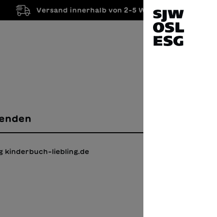
Versand innerhalb von 2-5 Werktagen
enden
 kinderbuch-liebling.de