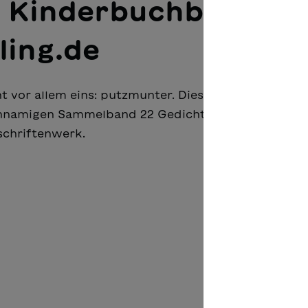
 Kinderbuchblog
ling.de
cht vor allem eins: putzmunter. Diesem Motto folgt
chnamigen Sammelband 22 Gedichte für Kinder. Ers
schriftenwerk.