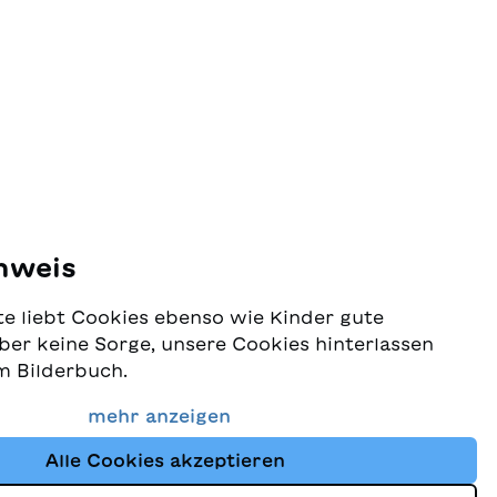
nweis
e liebt Cookies ebenso wie Kinder gute
ber keine Sorge, unsere Cookies hinterlassen
m Bilderbuch.
 Schutz Ihrer Daten sehr ernst und wollen
mehr anzeigen
dass Sie bei uns immer die besten Kinderbücher
Alle Cookies akzeptieren
Website nutzt Cookies und andere Tracking-
schutz
um den Shop ständig zu verbessern und Ihnen