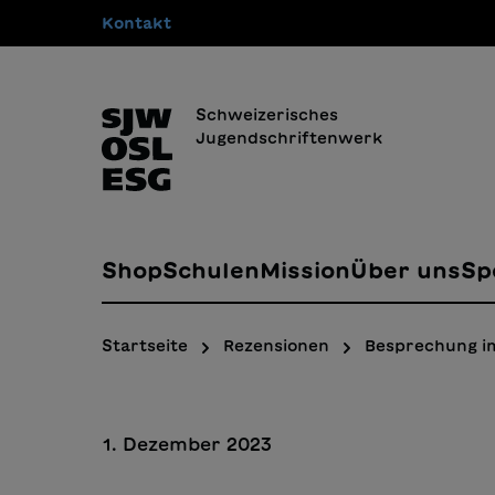
Kontakt
springen
Zur Hauptnavigation springen
Schweizerisches
Jugendschriftenwerk
Shop
Schulen
Mission
Über uns
Sp
Startseite
Rezensionen
Besprechung i
1. Dezember 2023