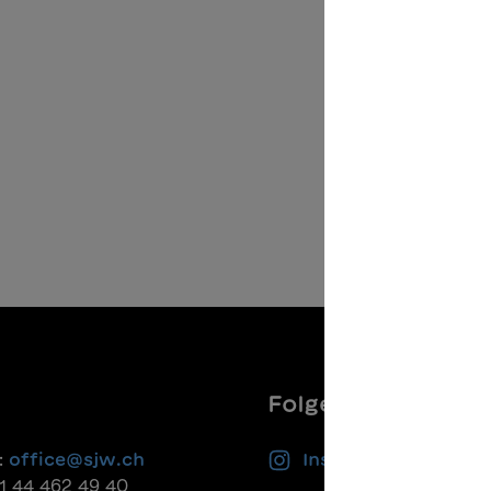
Folgen Sie uns
:
office@sjw.ch
Instagram
41 44 462 49 40