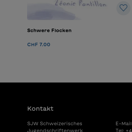
Schwere Flocken
CHF 7.00
In den Warenkorb
Kontakt
SJW Schweizerisches
E-Mail
Jugendschriftenwerk
Tel: +