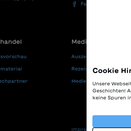
Facebook
handel
Media
gsvorschau
Auszeichnungen
material
Rezensionen
Cookie Hi
echpartner
Medienmitteilungen
Unsere Webseit
Geschichten! A
keine Spuren i
Wir nehmen den
gleichzeitig, 
finden. Diese 
Impressum
Daten
Technologien, 