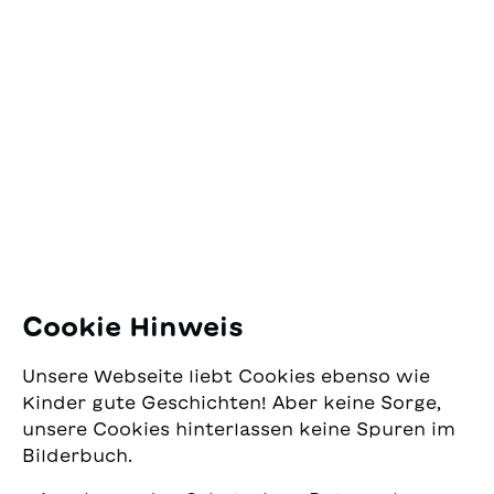
Kontakt
SJW Schweizerisches
Jugendschriftenwerk
Pfingstweidstrasse 16
8005 Zürich
E-Mail:
office@sjw.ch
Tel: +41 44 462 49 40
Folgen Sie uns
Cookie Hinweis
Instagram
Unsere Webseite liebt Cookies ebenso wie
Facebook
Kinder gute Geschichten! Aber keine Sorge,
unsere Cookies hinterlassen keine Spuren im
Lieferservice
Bilderbuch.