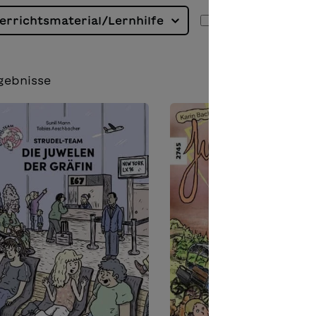
errichtsmaterial/Lernhilfe
Antolin
E
gebnisse