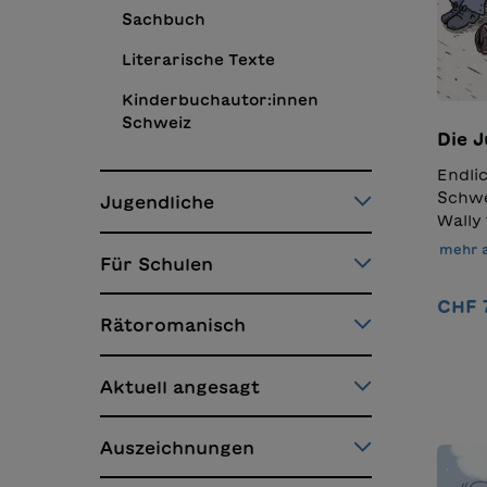
Sachbuch
Literarische Texte
Kinderbuchautor:innen
Schweiz
Die J
Endlic
Schwe
Jugendliche
Wally 
York.
mehr 
Für Schulen
einer 
schil
CHF 
Milli
Rätoromanisch
reche
Juwel
für d
Aktuell angesagt
Flugz
und B
Auszeichnungen
ein V
Doch w