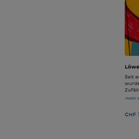
Leser
Gesch
lesen,
gesch
entde
Löwe
Seit 
wurde
Zufäll
Wiese
mehr 
gesuch
Haupt
CHF 
strup
eine 
gemei
als s