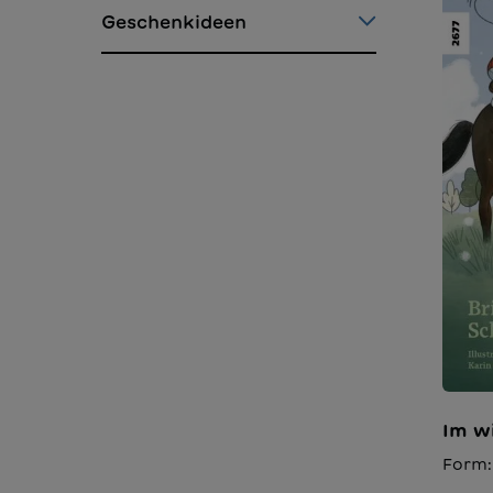
wen a
Geschenkideen
dem e
Reihe
tempo
in 19 
Wolke
Im w
Form