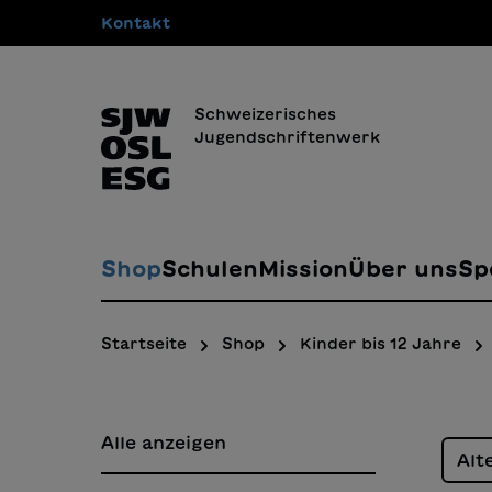
Kontakt
springen
Zur Hauptnavigation springen
Schweizerisches
Jugendschriftenwerk
Shop
Schulen
Mission
Über uns
Sp
Startseite
Shop
Kinder bis 12 Jahre
Alle anzeigen
Alt