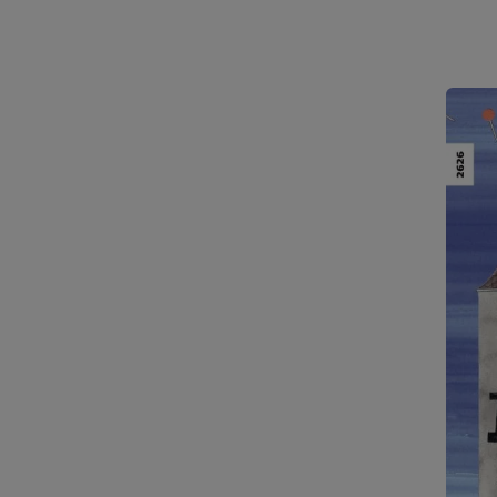
Sturm
einem
Super
klar, 
gesto
dem S
Die G
warmh
lebend
nur d
Illus
durch
Texts
Dynam