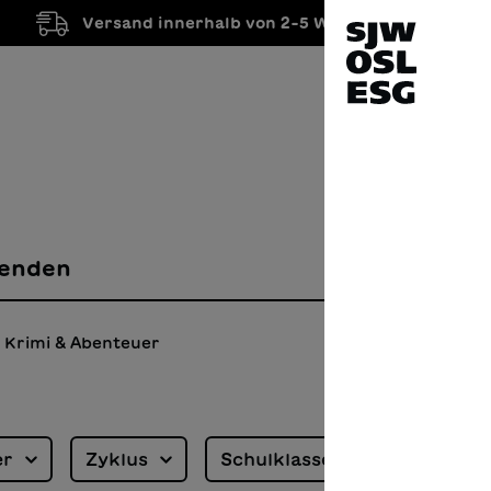
Versand innerhalb von 2-5 Werktagen
enden
Krimi & Abenteuer
er
Zyklus
Schulklasse
Sprache