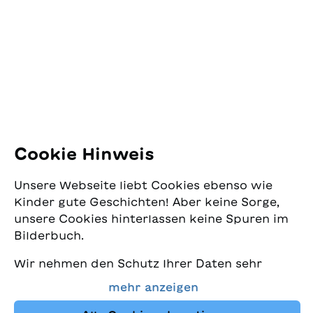
Jugendschriftenwerk
Pfingstweidstrasse 16
8005 Zürich
E-Mail:
office@sjw.ch
Tel: +41 44 462 49 40
Folgen Sie uns
Cookie Hinweis
Instagram
Unsere Webseite liebt Cookies ebenso wie
Facebook
Kinder gute Geschichten! Aber keine Sorge,
unsere Cookies hinterlassen keine Spuren im
Lieferservice
Bilderbuch.
Wir nehmen den Schutz Ihrer Daten sehr
Buchhandel
ernst und wollen gleichzeitig, dass Sie bei
mehr anzeigen
uns immer die besten Kinderbücher finden.
Media