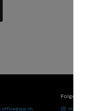
Folgen Sie uns
:
office@sjw.ch
Instagram