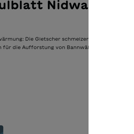
ulblatt Nidwalden
wärmung: Die Gletscher schmelzen und Mila besuch
 für die Aufforstung von Bannwäldern einsetzt.