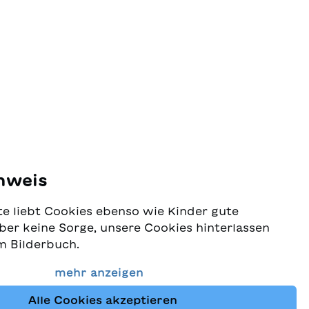
nweis
e liebt Cookies ebenso wie Kinder gute
ber keine Sorge, unsere Cookies hinterlassen
m Bilderbuch.
 Schutz Ihrer Daten sehr ernst und wollen
mehr anzeigen
dass Sie bei uns immer die besten Kinderbücher
Alle Cookies akzeptieren
Website nutzt Cookies und andere Tracking-