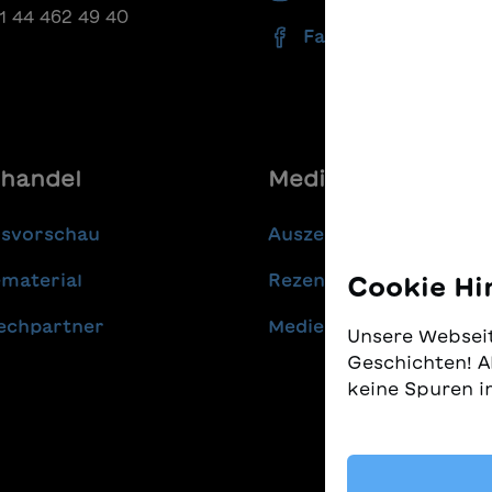
41 44 462 49 40
Facebook
handel
Media
gsvorschau
Auszeichnungen
material
Rezensionen
Cookie Hi
echpartner
Medienmitteilungen
Unsere Webseit
Geschichten! A
keine Spuren i
Wir nehmen den
gleichzeitig, 
finden. Diese 