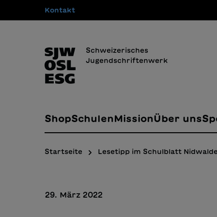
Kontakt
springen
Zur Hauptnavigation springen
Schweizerisches
Jugendschriftenwerk
Shop
Schulen
Mission
Über uns
Sp
Startseite
Lesetipp im Schulblatt Nidwald
29. März 2022