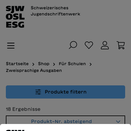
alt springen
Schweizerisches
Jugendschriftenwerk
Du hast 0 Pro
Wa
Startseite
Shop
Für Schulen
Zweisprachige Ausgaben
Produkte filtern
18
Ergebnisse