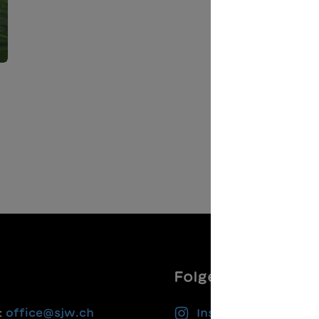
Folgen Sie uns
:
office@sjw.ch
Instagram