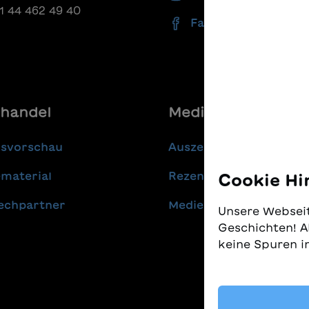
41 44 462 49 40
Facebook
handel
Media
gsvorschau
Auszeichnungen
material
Rezensionen
Cookie Hi
echpartner
Medienmitteilungen
Unsere Webseit
Geschichten! A
keine Spuren i
Wir nehmen den
gleichzeitig, 
finden. Diese 