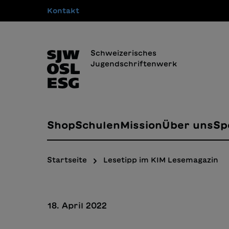
Kontakt
springen
Zur Hauptnavigation springen
Schweizerisches
Jugendschriftenwerk
Shop
Schulen
Mission
Über uns
Sp
Startseite
Lesetipp im KIM Lesemagazin
18. April 2022