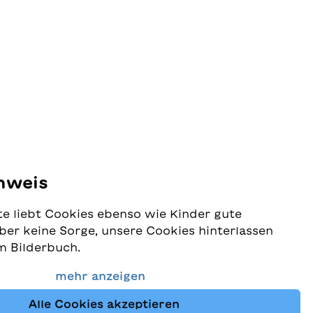
nweis
e liebt Cookies ebenso wie Kinder gute
ber keine Sorge, unsere Cookies hinterlassen
m Bilderbuch.
 Schutz Ihrer Daten sehr ernst und wollen
mehr anzeigen
dass Sie bei uns immer die besten Kinderbücher
Alle Cookies akzeptieren
Website nutzt Cookies und andere Tracking-