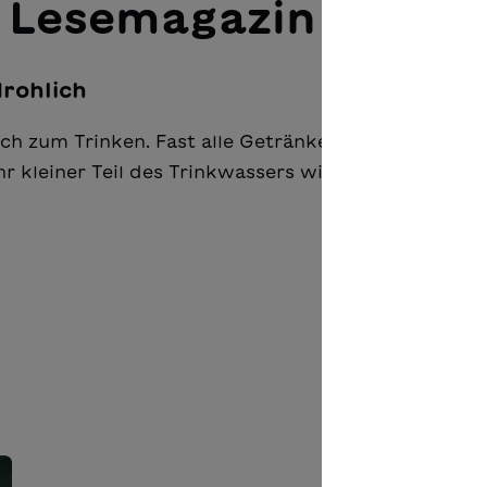
M Lesemagazin
rohlich
ch zum Trinken. Fast alle Getränke bestehen zur
r kleiner Teil des Trinkwassers wird wirklich getr