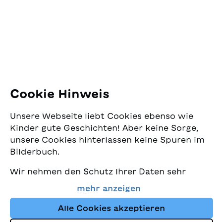
Pfingstweidstrasse 16
8005 Zürich
E-Mail:
office@sjw.ch
Tel: +41 44 462 49 40
Folgen Sie uns
Cookie Hinweis
Instagram
Unsere Webseite liebt Cookies ebenso wie
Facebook
Kinder gute Geschichten! Aber keine Sorge,
unsere Cookies hinterlassen keine Spuren im
Lieferservice
Bilderbuch.
Wir nehmen den Schutz Ihrer Daten sehr
Buchhandel
ernst und wollen gleichzeitig, dass Sie bei
mehr anzeigen
uns immer die besten Kinderbücher finden.
Media
Diese Website nutzt Cookies und andere
Alle Cookies akzeptieren
Tracking-Technologien, um den Shop ständig