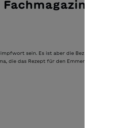
 Fachmagazin
mpfwort sein. Es ist aber die Bezeich­nung für ein
Oma, die das Rezept für den Emmentaler Butterzopf