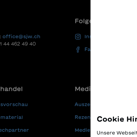
Folgen Sie uns
:
office@sjw.ch
Instagram
41 44 462 49 40
Facebook
handel
Media
gsvorschau
Auszeichnungen
material
Rezensionen
Cookie Hi
echpartner
Medienmitteilungen
Unsere Webseit