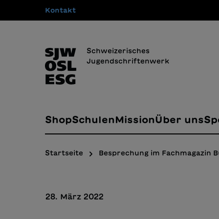
Kontakt
springen
Zur Hauptnavigation springen
Schweizerisches
Jugendschriftenwerk
Shop
Schulen
Mission
Über uns
Sp
Startseite
Besprechung im Fachmagazin 
28. März 2022