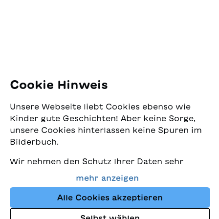
8005 Zürich
E-Mail:
office@sjw.ch
Tel: +41 44 462 49 40
Folgen Sie uns
Cookie Hinweis
Instagram
Unsere Webseite liebt Cookies ebenso wie
Facebook
Kinder gute Geschichten! Aber keine Sorge,
unsere Cookies hinterlassen keine Spuren im
Lieferservice
Bilderbuch.
Wir nehmen den Schutz Ihrer Daten sehr
Buchhandel
ernst und wollen gleichzeitig, dass Sie bei
mehr anzeigen
uns immer die besten Kinderbücher finden.
Media
Diese Website nutzt Cookies und andere
Alle Cookies akzeptieren
Tracking-Technologien, um den Shop ständig
Selbst wählen