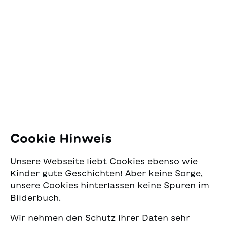
Kontakt
SJW Schweizerisches
Jugendschriftenwerk
Pfingstweidstrasse 16
8005 Zürich
E-Mail:
office@sjw.ch
Tel: +41 44 462 49 40
Folgen Sie uns
Cookie Hinweis
Instagram
Unsere Webseite liebt Cookies ebenso wie
Facebook
Kinder gute Geschichten! Aber keine Sorge,
unsere Cookies hinterlassen keine Spuren im
Lieferservice
Bilderbuch.
Wir nehmen den Schutz Ihrer Daten sehr
Buchhandel