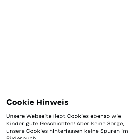
Kontakt
SJW Schweizerisches
Jugendschriftenwerk
Pfingstweidstrasse 16
8005 Zürich
E-Mail:
office@sjw.ch
Tel: +41 44 462 49 40
Folgen Sie uns
Cookie Hinweis
Instagram
Unsere Webseite liebt Cookies ebenso wie
Facebook
Kinder gute Geschichten! Aber keine Sorge,
unsere Cookies hinterlassen keine Spuren im
Lieferservice
Bilderbuch.