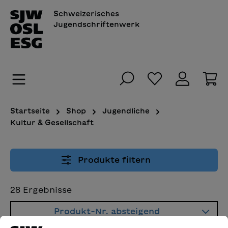
alt springen
Schweizerisches
Jugendschriftenwerk
Du hast 0 Pro
Wa
Startseite
Shop
Jugendliche
Kultur & Gesellschaft
Produkte filtern
28
Ergebnisse