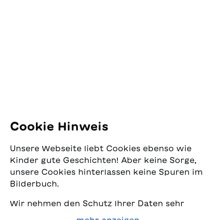
SJW Schweizerisches
Jugendschriftenwerk
Pfingstweidstrasse 16
8005 Zürich
E-Mail:
office@sjw.ch
Tel: +41 44 462 49 40
Folgen Sie uns
Cookie Hinweis
Instagram
Unsere Webseite liebt Cookies ebenso wie
Facebook
Kinder gute Geschichten! Aber keine Sorge,
unsere Cookies hinterlassen keine Spuren im
Lieferservice
Bilderbuch.
Wir nehmen den Schutz Ihrer Daten sehr
Buchhandel
ernst und wollen gleichzeitig, dass Sie bei