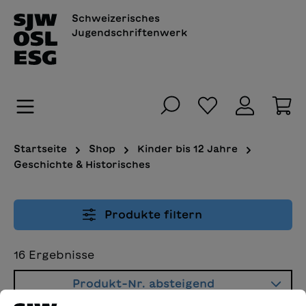
alt springen
Schweizerisches
Jugendschriftenwerk
Du hast 0 Pro
Wa
Startseite
Shop
Kinder bis 12 Jahre
Geschichte & Historisches
Produkte filtern
16
Ergebnisse