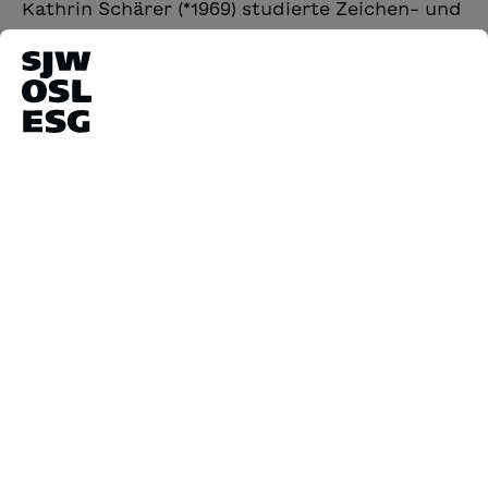
Kathrin Schärer (*1969) studierte Zeichen- und
Werklehrerin an der Hochschule für
Gestaltung Basel und arbeitet als
freischaffende Autorin und Illustratorin. Für
ihr Gesamtwerk war sie 2012 nominiert für
den Hans-Christian-Andersen-Preis und für
den Astrid Lindgren Award 2014. Bereits
zweimal wurde sie mit dem Schweizerischen
Kinder- und Jugendmedienpreis
ausgezeichnet.
14
Ergebnisse