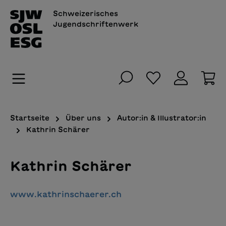
alt springen
Schweizerisches
Jugendschriftenwerk
Du hast 0 Pro
Wa
Startseite
Über uns
Autor:in & Illustrator:in
Kathrin Schärer
Kathrin Schärer
www.kathrinschaerer.ch