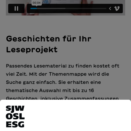
Geschichten für Ihr
Leseprojekt
Passendes Lesematerial zu finden kostet oft
viel Zeit. Mit der Themenmappe wird die
Suche ganz einfach. Sie erhalten eine
thematische Auswahl mit bis zu 16
Geschichten, inklusive Zusammenfassungen
zum Inhalt und Informationen zum zusätzlich
verfügbaren didaktischen Material.