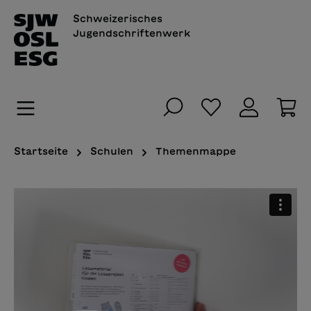
alt springen
Schweizerisches
Jugendschriftenwerk
Du hast 0 Pro
Wa
Startseite
Schulen
Themenmappe