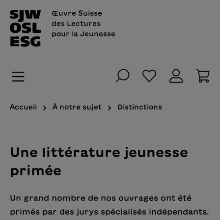
tenu principal
Œuvre Suisse
des Lectures
pour la Jeunesse
Vous avez 0 art
Le
Accueil
À notre sujet
Distinctions
Une littérature jeunesse
primée
Un grand nombre de nos ouvrages ont été
primés par des jurys spécialisés indépendants.