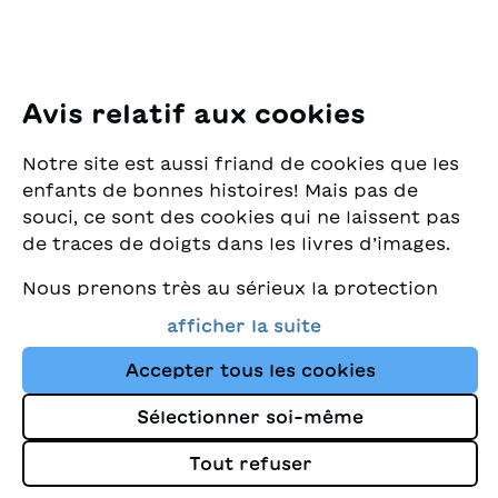
(2012)
Avis relatif aux cookies
Notre site est aussi friand de cookies que les
enfants de bonnes histoires! Mais pas de
souci, ce sont des cookies qui ne laissent pas
de traces de doigts dans les livres d’images.
Nous prenons très au sérieux la protection
de vos données et nous tenons à ce que vous
afficher la suite
trouviez toujours les meilleurs livres pour
enfants dans notre assortiment. Ce site
Accepter tous les cookies
utilise des cookies et d'autres technologies
Sélectionner soi-même
de suivi pour améliorer constamment la
boutique et vous orienter vers les histoires
Tout refuser
qui correspondent à vos centres d’intérêts.