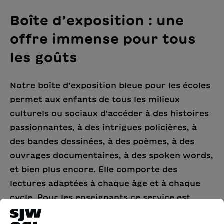
Boîte d’exposition : une
offre immense pour tous
les goûts
Notre boîte d’exposition bleue pour les écoles
permet aux enfants de tous les milieux
culturels ou sociaux d'accéder à des histoires
passionnantes, à des intrigues policières, à
des bandes dessinées, à des poèmes, à des
ouvrages documentaires, à des spoken words,
et bien plus encore. Elle comporte des
lectures adaptées à chaque âge et à chaque
cycle.
Pour les enseignants ce service est
gratuit.