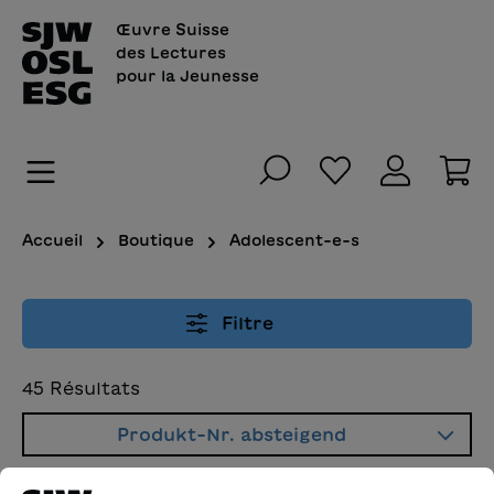
tenu principal
Œuvre Suisse
des Lectures
pour la Jeunesse
Vous avez 0 art
Le
Accueil
Boutique
Adolescent-e-s
Filtre
45
Résultats