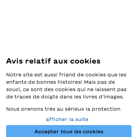
Pfingstweidstrasse 16
8005 Zürich
E-Mail:
office@sjw.ch
Tel: +41 44 462 49 40
Suivez-nous
Avis relatif aux cookies
Instagram
Notre site est aussi friand de cookies que les
Facebook
enfants de bonnes histoires! Mais pas de
souci, ce sont des cookies qui ne laissent pas
Service de livraison
de traces de doigts dans les livres d’images.
Nous prenons très au sérieux la protection
Librairie
de vos données et nous tenons à ce que vous
afficher la suite
trouviez toujours les meilleurs livres pour
Médias
enfants dans notre assortiment. Ce site
Accepter tous les cookies