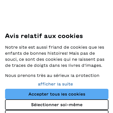
E-Mail:
office@sjw.ch
Tel: +41 44 462 49 40
Suivez-nous
Avis relatif aux cookies
Instagram
Notre site est aussi friand de cookies que les
Facebook
enfants de bonnes histoires! Mais pas de
souci, ce sont des cookies qui ne laissent pas
Service de livraison
de traces de doigts dans les livres d’images.
Nous prenons très au sérieux la protection
Librairie
de vos données et nous tenons à ce que vous
afficher la suite
trouviez toujours les meilleurs livres pour
Médias
enfants dans notre assortiment. Ce site
Accepter tous les cookies
utilise des cookies et d'autres technologies
Sélectionner soi-même
de suivi pour améliorer constamment la
Impressum
boutique et vous orienter vers les histoires