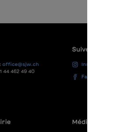
Suivez-nous
:
office@sjw.ch
Instagram
41 44 462 49 40
Facebook
irie
Médias