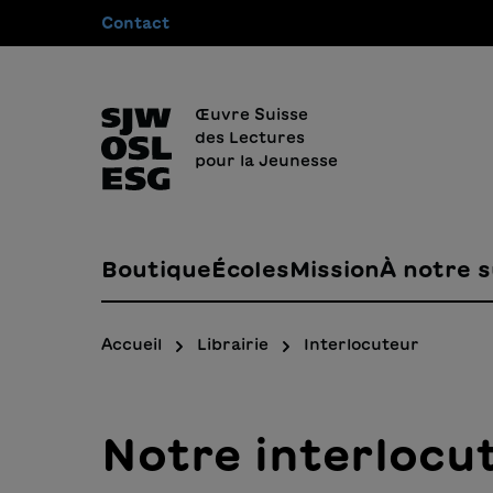
Contact
recherche
Passer à la navigation principale
Œuvre Suisse
des Lectures
pour la Jeunesse
Boutique
Écoles
Mission
À notre s
Accueil
Librairie
Interlocuteur
Notre interlocu