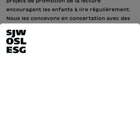
projets de promotion de la lecture
encouragent les enfants à lire régulièrement.
Nous les concevons en concertation avec des
expertes et experts et travaillons en étroite
collaboration avec les écoles depuis de
nombreuses années. Nos offres sont
solidement ancrées dans le paysage éducatif
de la Suisse. Elles bénéficient du soutien de
l’Office fédéral de la culture OFC.