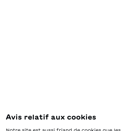
l’inclusion.
Contact
OSL Œuvre Suisse
des Lectures
pour la Jeunesse
Pfingstweidstrasse 16
8005 Zürich
E-Mail:
office@sjw.ch
Tel: +41 44 462 49 40
Suivez-nous
Avis relatif aux cookies
Instagram
Notre site est aussi friand de cookies que les