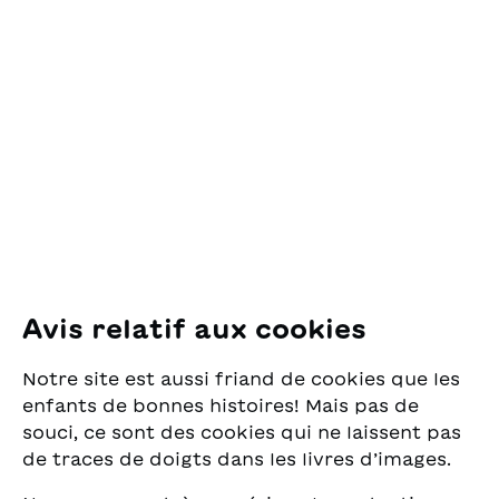
Contact
OSL Œuvre Suisse
des Lectures
pour la Jeunesse
Pfingstweidstrasse 16
8005 Zürich
E-Mail:
office@sjw.ch
Tel: +41 44 462 49 40
Suivez-nous
Avis relatif aux cookies
Instagram
Notre site est aussi friand de cookies que les
Facebook
enfants de bonnes histoires! Mais pas de
souci, ce sont des cookies qui ne laissent pas
Service de livraison
de traces de doigts dans les livres d’images.