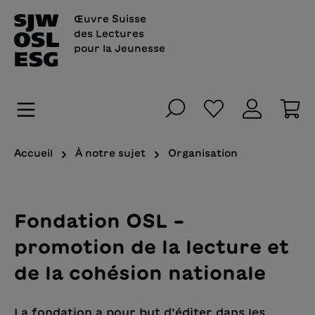
tenu principal
Œuvre Suisse
des Lectures
pour la Jeunesse
Vous avez 0 art
Le
Accueil
À notre sujet
Organisation
Fondation OSL –
promotion de la lecture et
de la cohésion nationale
La fondation a pour but d’éditer dans les