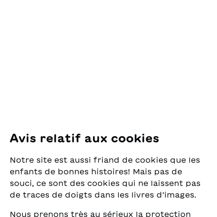
à la chaleur et au lait de
Zlateh. Considéré
OSL Œuvre Suisse
comme l'un des plus
des Lectures
grands poètes yiddish
pour la Jeunesse
du XXe siècle, l'auteur a
Pfingstweidstrasse 16
obtenu le prix Nobel de
8005 Zürich
littérature pour
l'ensemble de son
œuvre. Cette histoire
E-Mail:
office@sjw.ch
sur la confiance et
Tel: +41 44 462 49 40
l'amitié lui a valu le prix
allemand de la
littérature pour la
Suivez-nous
jeunesse.Traduction :
Avis relatif aux cookies
Giselle Bernier
Instagram
Notre site est aussi friand de cookies que les
Facebook
enfants de bonnes histoires! Mais pas de
souci, ce sont des cookies qui ne laissent pas
Service de livraison
de traces de doigts dans les livres d’images.
Nous prenons très au sérieux la protection