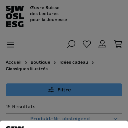
tenu principal
Œuvre Suisse
des Lectures
pour la Jeunesse
Vous avez 0 art
Le
Accueil
Boutique
Idées cadeau
Classiques illustrés
Filtre
15
Résultats