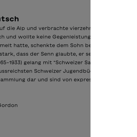
utsch
auf die Alp und verbrachte vierzehn Tage beim Senn
h und wollte keine Gegenleistung dafür. Der Schüle
ammelt hatte, schenkte dem Sohn beim Abschied de
tark, dass der Senn glaubte, er sei verhext. Dem
865-1933) gelang mit "Schweizer Sagen und
lussreichsten Schweizer Jugendbücher aller Zeiten. 
Sammlung dar und sind von expressiven Illustration
 Gordon