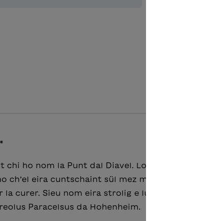
Zur Merkl
"
nt chi ho nom la Punt dal Diavel. Lo vivaiva, da pü 
o ch’el eira cuntschaint sül mez muond. A nu daiva
 la curer. Sieu nom eira strolig e lung, nempe
eolus Paracelsus da Hohenheim.