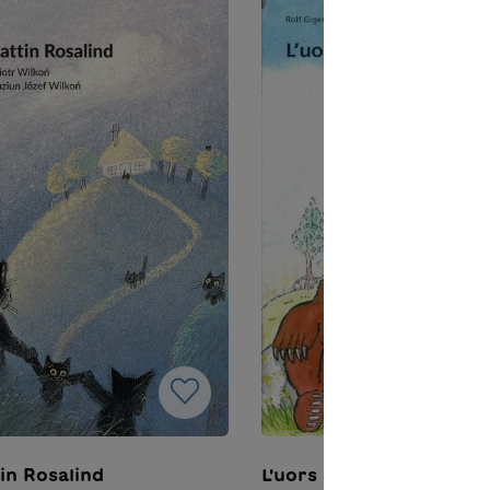
tin Rosalind
L'uors da Bever