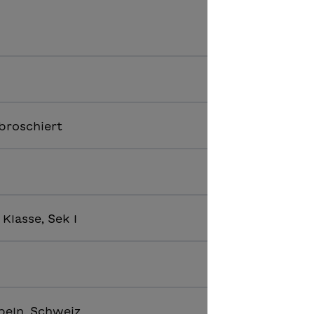
broschiert
. Klasse, Sek I
beln, Schweiz