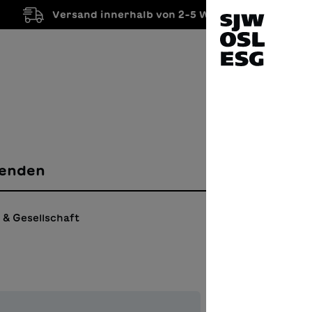
Versand innerhalb von 2-5 Werktagen
enden
 & Gesellschaft
Il st