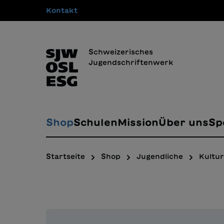
Kontakt
springen
Zur Hauptnavigation springen
Schweizerisches
Jugendschriftenwerk
Shop
Schulen
Mission
Über uns
Sp
Startseite
Shop
Jugendliche
Kultur