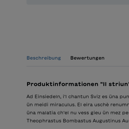
Beschreibung
Bewertungen
Produktinformationen "Il striun
Ad Einsiedeln, i’l chantun Sviz es üna pu
ün meidi miraculus. El eira uschè renumn
üna malatia ch’el nu vess gieu ün mez per
Theophrastus Bombastus Augustinus Aur