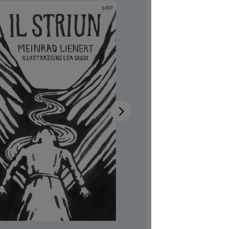
Verfügb
Autor:in
Me
Illustrator:
Auch verfü
Produktn
CHF 7.00
Preise inkl
Softcover,
Produkt Anzah