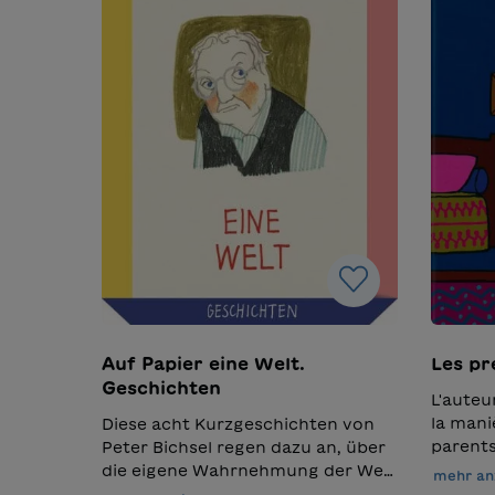
Auf Papier eine Welt.
Les pr
Geschichten
L'auteu
la mani
Diese acht Kurzgeschichten von
parents
Peter Bichsel regen dazu an, über
précip
die eigene Wahrnehmung der Welt
mehr an
natale 
nachzudenken. Während