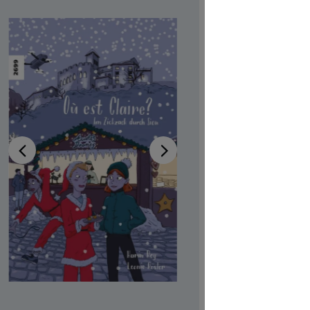
Zick
Verfügb
Autor:in
Ka
Illustrator:
Produktn
CHF 7.00
Preise inkl
Softcover,
Produkt Anzah