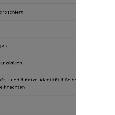
broschiert
ek I
ranzösisch
t, Hund & Katze, Identität & Selbstvertrauen, Liebe
eihnachten