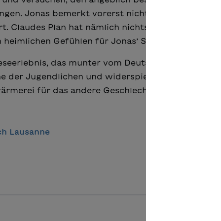
ingen. Jonas bemerkt vorerst nicht, dass sein Freu
t. Claudes Plan hat nämlich nichts mit dem Verkau
n heimlichen Gefühlen für Jonas’ Schwester Claire.
 Leseerlebnis, das munter vom Deutschen ins Franzö
he der Jugendlichen und widerspiegelt mit viel Hum
ärmerei für das andere Geschlecht Dinge tun, die n
rch Lausanne