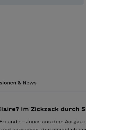
Zur Merkl
Unterric
Komment
sionen & News
laire? Im Zickzack durch Sion"
n Freunde – Jonas aus dem Aargau und Claude aus
 und versuchen, den angeblich besten Käse der Wel