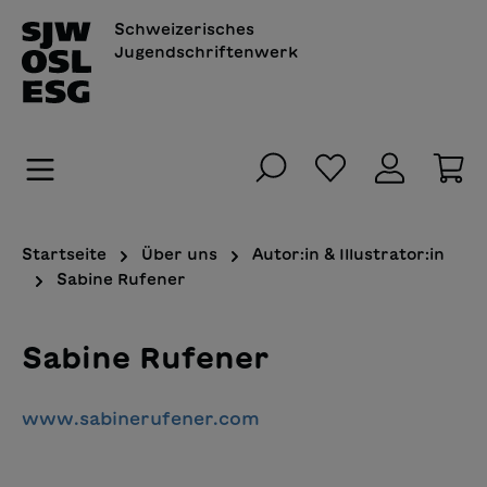
alt springen
Schweizerisches
Jugendschriftenwerk
Du hast 0 Pro
Wa
Startseite
Über uns
Autor:in & Illustrator:in
Sabine Rufener
Sabine Rufener
www.sabinerufener.com