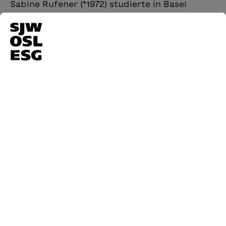
Sabine Rufener (*1972) studierte in Basel
Kunstgeschichte und Germanistik, besuchte
eine Fotoschule und studierte nach einigen
Jahren Berufstätigkeit an der Schule für
Kunst und Design Zürich Illustration. Seit
ihrem Abschluss 2019 arbeitet sie als freie
Illustratorin und gibt Kinderbücher heraus.
14
Ergebnisse