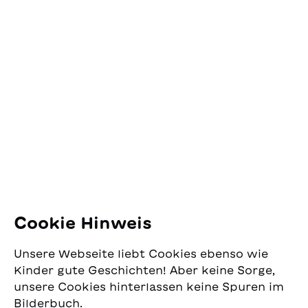
venue d’Argentine,
fait souffrir les autres
marque le début d’une
par ignorance. Il a un
magnifique amitié, car il
long parcours à
Kontakt
arrive aussi à Paquita de
accomplir pour devenir
se sentir un peu
un chevalier roi du
SJW Schweizerisches
seule.Une magnifique
château du Graal.Aussi
Jugendschriftenwerk
histoire de nostalgie et
passionnant et étrange
Pfingstweidstrasse 16
de solitude, de curiosité
que puisse sembler le
8005 Zürich
enfantine et d’ouverture
monde médiéval,
à des mondes étrangers.
Perceval n’a rien ici
E-Mail:
office@sjw.ch
Comme les illustrations
d’une figure lointaine et
d’Albertine, une artiste
mystique. C’est un
Tel: +41 44 462 49 40
reconnue sur le plan
personnage tout à fait
international, expriment
réaliste, moderne dans
avec force l'humeur des
ses sentiments, auquel
Folgen Sie uns
Cookie Hinweis
personnages, le récit
les jeunes d'aujourd'hui
s’appuie sur peu de
peuvent parfaitement
Instagram
texte et convient bien
s'identifier. Un classique
Unsere Webseite liebt Cookies ebenso wie
Facebook
aux enfants un peu
réinterprété.Traduction :
Kinder gute Geschichten! Aber keine Sorge,
entraînés à lire.
Ursula Gaillard
unsere Cookies hinterlassen keine Spuren im
Lieferservice
Bilderbuch.