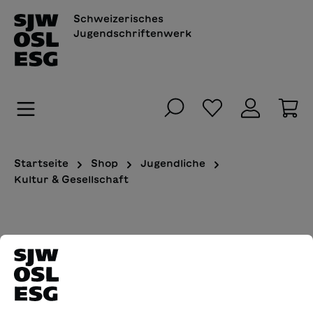
alt springen
Schweizerisches
Jugendschriftenwerk
Du hast 0 Pro
Wa
Startseite
Shop
Jugendliche
Kultur & Gesellschaft
Bildergalerie überspringen