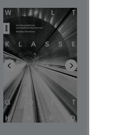
– Vo
zum 
Basi
Verfügb
Autor:in
Ma
Illustrator:
Auch verfü
Produktn
CHF 7.00
Preise inkl