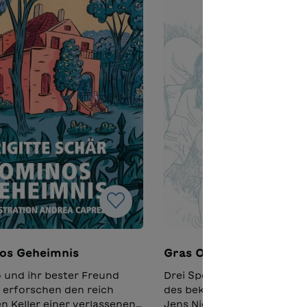
os Geheimnis
Gras Osten Egal
und ihr bester Freund
Drei Spoken Word-Geschi
erforschen den reich
des bekannten Theaterma
en Keller einer verlassenen
Jens Nielsen: Ein Mann, der 