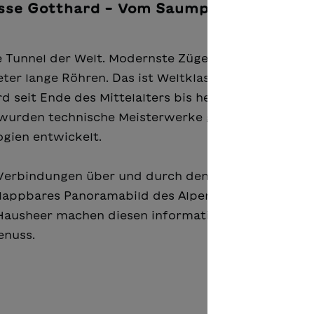
sse Gotthard – Vom Saumpfad bis zum
e Tunnel der Welt. Modernste Züge rasen bis mit zu
er lange Röhren. Das ist Weltklasse. Dank seiner
seit Ende des Mittelalters bis heute eine wichtige
wurden technische Meisterwerke geschaffen und zu
gien entwickelt.
e Verbindungen über und durch den Gotthard und di
klappbares Panoramabild des Alpenmassivs, zahlrei
Hausheer machen diesen informativen und attrakti
enuss.