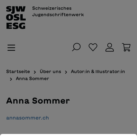
alt springen
Schweizerisches
Jugendschriftenwerk
Du hast 0 Pro
Wa
Startseite
Über uns
Autor:in & Illustrator:in
Anna Sommer
Anna Sommer
annasommer.ch