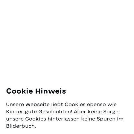
Kontakt
SJW Schweizerisches
Jugendschriftenwerk
Pfingstweidstrasse 16
8005 Zürich
E-Mail:
office@sjw.ch
Tel: +41 44 462 49 40
Folgen Sie uns
Cookie Hinweis
Instagram
Unsere Webseite liebt Cookies ebenso wie
Facebook
Kinder gute Geschichten! Aber keine Sorge,
unsere Cookies hinterlassen keine Spuren im
Lieferservice
Bilderbuch.