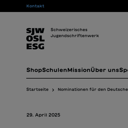
Kontakt
springen
Zur Hauptnavigation springen
Schweizerisches
Jugendschriftenwerk
Shop
Schulen
Mission
Über uns
Sp
Startseite
Nominationen für den Deutsche
29. April 2025