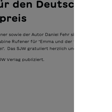
ür den Deutschen
preis
ener sowie der Autor Daniel Fehr sind für den Deut
Sabine Rufener für "Emma und der traurige Hund" u
el". Das SJW gratuliert herzlich und drückt die Da
W Verlag publiziert.