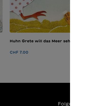
Huhn Grete will das Meer sehen
L
CHF 7.00
C
In den Warenkorb
Folgen Sie uns