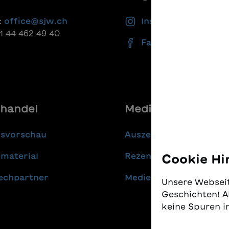
:
office@sjw.ch
Instagram
41 44 462 49 40
Facebook
handel
Media
gsvorschau
Auszeichnungen
material
Rezensionen
Cookie Hi
echpartner
Medienmitteilungen
Unsere Webseit
Geschichten! A
keine Spuren i
Wir nehmen den