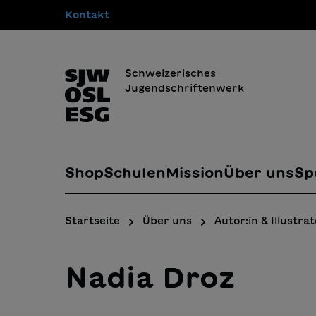
Kontakt
springen
Zur Hauptnavigation springen
Schweizerisches
Jugendschriftenwerk
Shop
Schulen
Mission
Über uns
Sp
Startseite
Über uns
Autor:in & Illustrat
Nadia Droz