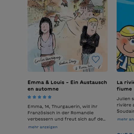
Emma & Louis – Ein Austausch
La rivi
en automne
fiume
Julien 
Durchschnittliche Bewertung von 5 von 
rivière
Emma, 14, Thurgauerin, will ihr
Soudain
Französisch in der Romandie
courant.
verbessern und freut sich auf den
mehr an
qui l’at
bevorstehenden
mehr anzeigen
et Juli
Sprachaustausch. Louis, 15, aus