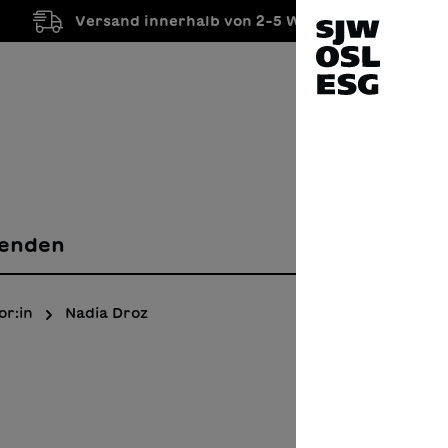
Versand innerhalb von 2-5 Werktagen
enden
or:in
Nadia Droz