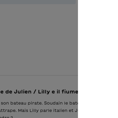
Zur Merkl
de Julien / Lilly e il fiume"
 son bateau pirate. Soudain le bateau est pris dans 
’attrape. Mais Lilly parle italien et Julien français.
ndre ?