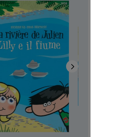
Lilly
Verfügb
Autor:in
Ca
Illustrator:
Auch verfü
Produktn
CHF 7.00
Preise inkl
Softcover,
Produkt Anzah