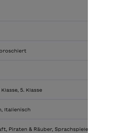
broschiert
. Klasse, 5. Klasse
, Italienisch
ft, Piraten & Räuber, Sprachspiele