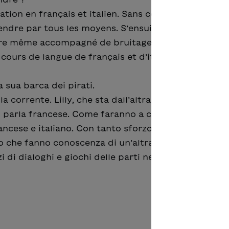
ation en français et italien. Sans connaître l’autre 
rendre par tous les moyens. S’ensuit un échange pa
ire même accompagné de bruitage. Ces scénettes s
cours de langue de français et d’italien.
a sua barca dei pirati.
a corrente. Lilly, che sta dall’altra parte del fiume, 
n parla francese. Come faranno a capirsi l’un l’altro?
rancese e italiano. Con tanto sforzo, gesti e fantasia
 che fanno conoscenza di un’altra lingua elvetica. 
 di dialoghi e giochi delle parti nelle lezioni di fra