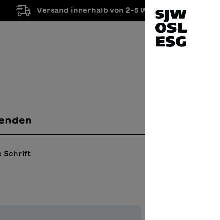
Versand innerhalb von 2-5 Werktagen
enden
 Schrift
La ri