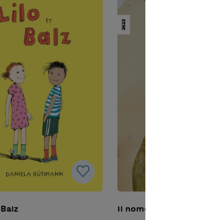
 Balz
Il nome perduto